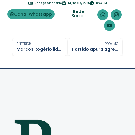
Redação Plenário
14 /maio/ 2026
8:44 PM
Rede
Canal Whatsapp
Social:
ANTERIOR
PRÓXIMO
Marcos Rogério lidera para governo e Sílvia Cristina na disputa ao senado em Rondônia
Partido apura agressão de vereador Marcos Combate contra jornalista