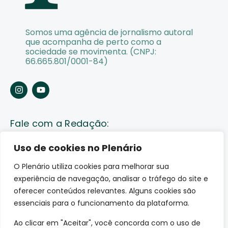
Somos uma agência de jornalismo autoral
que acompanha de perto como a
sociedade se movimenta. (CNPJ:
66.665.801/0001-84)
Fale com a Redação:
Enviar pauta
Uso de cookies no Plenário
O Plenário utiliza cookies para melhorar sua
Fale conosco
experiência de navegação, analisar o tráfego do site e
Av. Lauro Sodré, 1259. Olaria – Porto Velho (RO)
oferecer conteúdos relevantes. Alguns cookies são
CEP: 76801-289
essenciais para o funcionamento da plataforma.
Ao clicar em "Aceitar", você concorda com o uso de