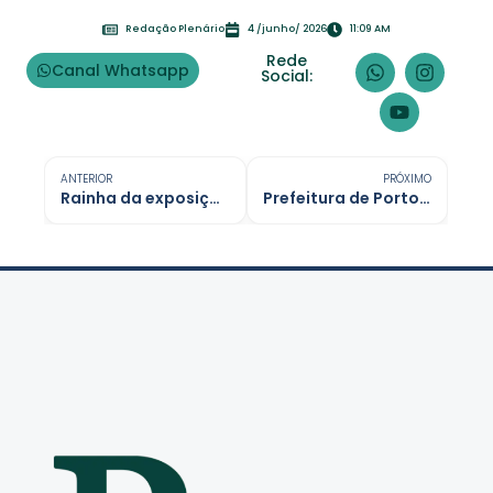
Redação Plenário
4 /junho/ 2026
11:09 AM
Rede
Canal Whatsapp
Social:
ANTERIOR
PRÓXIMO
Rainha da exposição aciona advogados após ataques virtuais
Prefeitura de Porto Velho anuncia R$ 45 mil em premiação para quadrilhas juninas