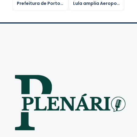
Prefeitura de Porto Velho valoriza servidores com reajustes, auxílios e novo concurso
Lula amplia Aeroporto Internacional de Belém