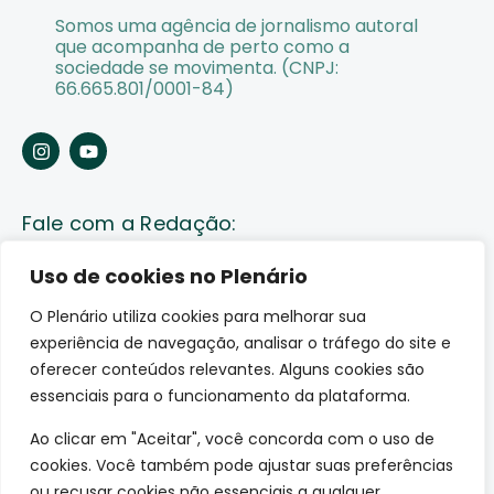
Somos uma agência de jornalismo autoral
que acompanha de perto como a
sociedade se movimenta. (CNPJ:
66.665.801/0001-84)
Fale com a Redação:
Enviar pauta
Uso de cookies no Plenário
O Plenário utiliza cookies para melhorar sua
Fale conosco
experiência de navegação, analisar o tráfego do site e
Av. Lauro Sodré, 1259. Olaria – Porto Velho (RO)
oferecer conteúdos relevantes. Alguns cookies são
CEP: 76801-289
essenciais para o funcionamento da plataforma.
Ao clicar em "Aceitar", você concorda com o uso de
cookies. Você também pode ajustar suas preferências
ou recusar cookies não essenciais a qualquer