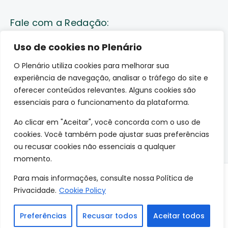
Fale com a Redação:
Enviar pauta
Uso de cookies no Plenário
O Plenário utiliza cookies para melhorar sua
Fale conosco
experiência de navegação, analisar o tráfego do site e
Av. Lauro Sodré, 1259. Olaria – Porto Velho (RO)
oferecer conteúdos relevantes. Alguns cookies são
CEP: 76801-289
essenciais para o funcionamento da plataforma.
Ao clicar em "Aceitar", você concorda com o uso de
cookies. Você também pode ajustar suas preferências
ou recusar cookies não essenciais a qualquer
momento.
Para mais informações, consulte nossa Política de
© 2026 O Plenário. Todos os direitos reservados.
Privacidade.
Cookie Policy
Site desenvolvido por:
Preferências
Recusar todos
Aceitar todos
Privacidade
•
Termos
•
Contato