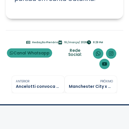
Redação Plenário
16 /março/ 2026
8:29 PM
Rede
Canal Whatsapp
Social:
ANTERIOR
PRÓXIMO
Ancelotti convoca Seleção Brasileira com foco em estreantes
Manchester City x Real Madrid: onde assistir e escalações na Champions League