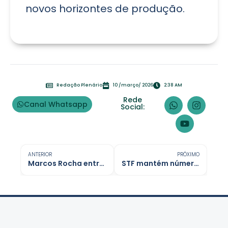
novos horizontes de produção.
Redação Plenário
10 /março/ 2026
2:38 AM
Rede
Canal Whatsapp
Social:
ANTERIOR
PRÓXIMO
Marcos Rocha entrega nova sede do Conselho Tutelar em Buritis
STF mantém número de deputados e RO seguirá com oito cadeiras em 2026