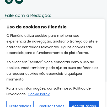
Fale com a Redação:
Enviar pauta
Uso de cookies no Plenário
O Plenário utiliza cookies para melhorar sua
Fale conosco
experiência de navegação, analisar o tráfego do site e
Av. Lauro Sodré, 1259. Olaria – Porto Velho (RO)
oferecer conteúdos relevantes. Alguns cookies são
CEP: 76801-289
essenciais para o funcionamento da plataforma.
Ao clicar em "Aceitar", você concorda com o uso de
cookies. Você também pode ajustar suas preferências
ou recusar cookies não essenciais a qualquer
momento.
Para mais informações, consulte nossa Política de
© 2026 O Plenário. Todos os direitos reservados.
Privacidade.
Cookie Policy
Site desenvolvido por:
Preferências
Recusar todos
Aceitar todos