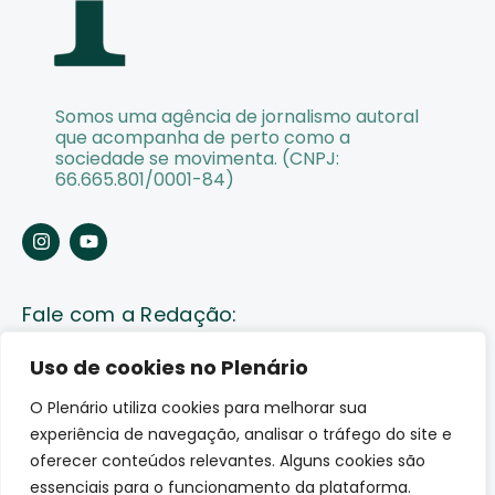
Somos uma agência de jornalismo autoral
que acompanha de perto como a
sociedade se movimenta. (CNPJ:
66.665.801/0001-84)
Fale com a Redação:
Enviar pauta
Uso de cookies no Plenário
O Plenário utiliza cookies para melhorar sua
Fale conosco
experiência de navegação, analisar o tráfego do site e
Av. Lauro Sodré, 1259. Olaria – Porto Velho (RO)
oferecer conteúdos relevantes. Alguns cookies são
CEP: 76801-289
essenciais para o funcionamento da plataforma.