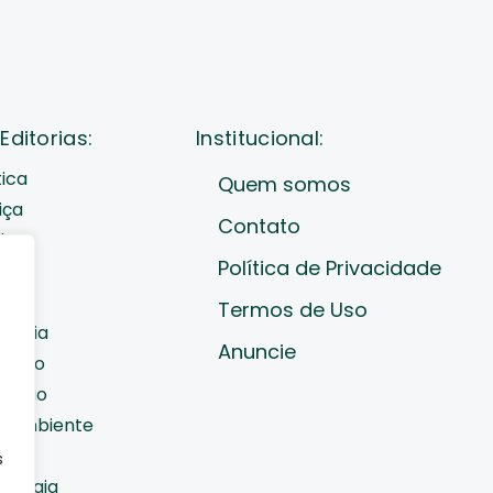
Editorias:
Institucional:
tica
Quem somos
iça
Contato
de
Política de Privacidade
cast
ades
Termos de Uso
nomia
e
Anuncie
diano
cação
o Ambiente
orte
s
nologia