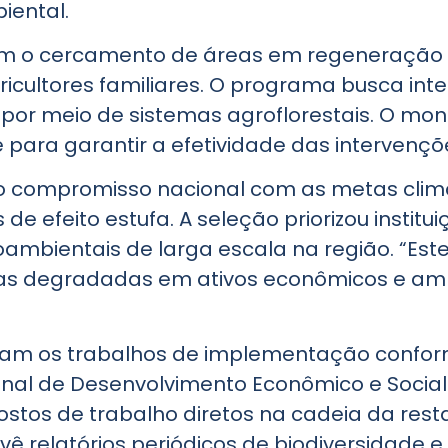
ental.
em o cercamento de áreas em regeneração e
icultores familiares. O programa busca int
por meio de sistemas agroflorestais. O mo
e para garantir a efetividade das intervençõ
e o compromisso nacional com as metas climá
e efeito estufa. A seleção priorizou institu
mbientais de larga escala na região. “Este
as degradadas em ativos econômicos e ambie
ciam os trabalhos de implementação confo
nal de Desenvolvimento Econômico e Social.
tos de trabalho diretos na cadeia da resta
relatórios periódicos de biodiversidade e 