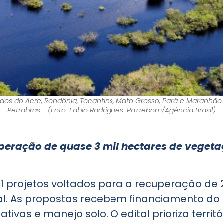
dos do Acre, Rondônia, Tocantins, Mato Grosso, Pará e Maranhão
Petrobras - (Foto: Fabio Rodrigues-Pozzebom/Agência Brasil)
cuperação de quase 3 mil hectares de veget
1 projetos voltados para a recuperação de 2
l. As propostas recebem financiamento d
tivas e manejo solo. O edital prioriza territ