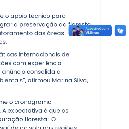
 o apoio técnico para
egrar a preservação da floresta
nitoramento das áreas
es.
ticas internacionais de
ições com experiência
 anúncio consolida a
ntais”, afirmou Marina Silva,
rme o cronograma
 A expectativa é que os
uração florestal. O
saúde do solo nas regiões