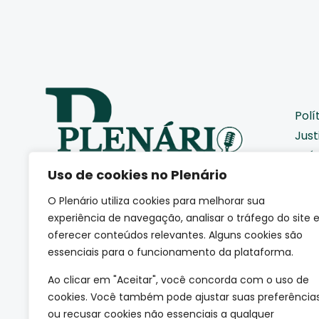
Polí
Just
Saú
Uso de cookies no Plenário
Pod
Cid
O Plenário utiliza cookies para melhorar sua
Eco
Somos uma agência de
experiência de navegação, analisar o tráfego do site 
jornalismo autoral que
Coti
oferecer conteúdos relevantes. Alguns cookies são
acompanha de perto como a
essenciais para o funcionamento da plataforma.
Edu
sociedade se movimenta.
(CNPJ: 66.665.801/0001-84)
Mei
Ao clicar em "Aceitar", você concorda com o uso de
Esp
cookies. Você também pode ajustar suas preferência
ou recusar cookies não essenciais a qualquer
Tec