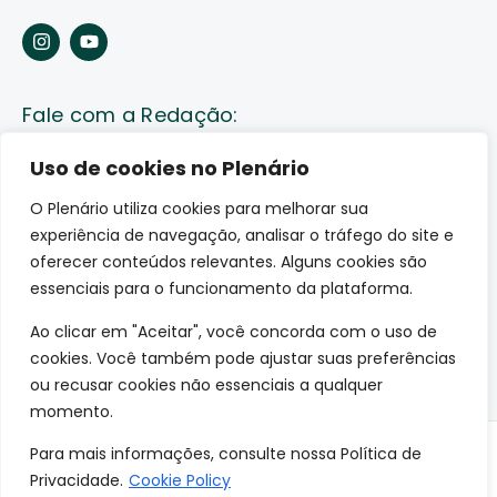
Fale com a Redação:
Enviar pauta
Uso de cookies no Plenário
O Plenário utiliza cookies para melhorar sua
Fale conosco
experiência de navegação, analisar o tráfego do site e
Av. Lauro Sodré, 1259. Olaria – Porto Velho (RO)
oferecer conteúdos relevantes. Alguns cookies são
CEP: 76801-289
essenciais para o funcionamento da plataforma.
Ao clicar em "Aceitar", você concorda com o uso de
cookies. Você também pode ajustar suas preferências
ou recusar cookies não essenciais a qualquer
momento.
Para mais informações, consulte nossa Política de
© 2026 O Plenário. Todos os direitos reservados.
Privacidade.
Cookie Policy
Site desenvolvido por: