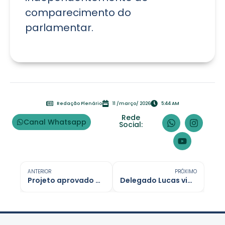
comparecimento do
parlamentar.
Redação Plenário
11 /março/ 2026
5:44 AM
Rede
Canal Whatsapp
Social:
ANTERIOR
PRÓXIMO
Projeto aprovado na Alero não perdoa dívidas e muda cobrança tributária
Delegado Lucas viabiliza veículo para pacientes em hemodiálise em Triunfo