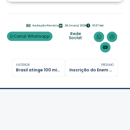
Redação Plenário
24 /maio/ 2026
10:37 AM
Rede
Canal Whatsapp
Social:
ANTERIOR
PRÓXIMO
Brasil atinge 100 mil escolas públicas com internet para os alunos
Inscrição do Enem 2026 começa nesta segunda-feira com novidades