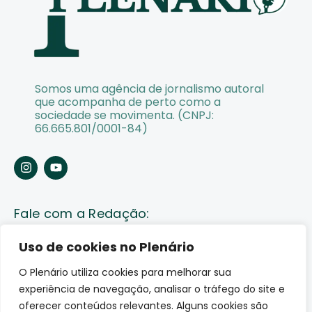
Somos uma agência de jornalismo autoral
que acompanha de perto como a
sociedade se movimenta. (CNPJ:
66.665.801/0001-84)
Fale com a Redação:
Enviar pauta
Uso de cookies no Plenário
O Plenário utiliza cookies para melhorar sua
Fale conosco
experiência de navegação, analisar o tráfego do site e
Av. Lauro Sodré, 1259. Olaria – Porto Velho (RO)
oferecer conteúdos relevantes. Alguns cookies são