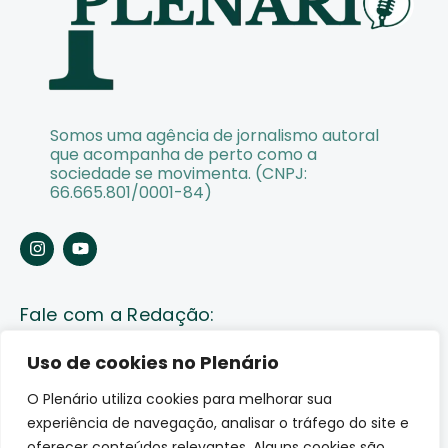
Somos uma agência de jornalismo autoral
que acompanha de perto como a
sociedade se movimenta. (CNPJ:
66.665.801/0001-84)
Fale com a Redação:
Enviar pauta
Uso de cookies no Plenário
O Plenário utiliza cookies para melhorar sua
Fale conosco
experiência de navegação, analisar o tráfego do site e
Av. Lauro Sodré, 1259. Olaria – Porto Velho (RO)
oferecer conteúdos relevantes. Alguns cookies são