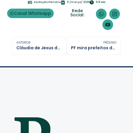
Redação Plenário
11 /março/ 2026
5:21 AM
Rede
Canal Whatsapp
Social:
ANTERIOR
PRÓXIMO
Cláudia de Jesus defende Centro de Diagnóstico por Imagem para Cacoal
PF mira prefeitos do RN em operação contra fraudes na saúde