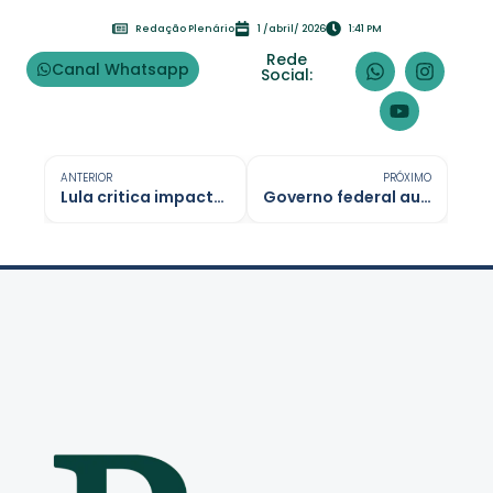
Redação Plenário
1 /abril/ 2026
1:41 PM
Rede
Canal Whatsapp
Social:
ANTERIOR
PRÓXIMO
Lula critica impacto da guerra no Irã sobre o preço do diesel no Brasil
Governo federal autoriza obra de R$ 678 milhões na rodovia BR-319