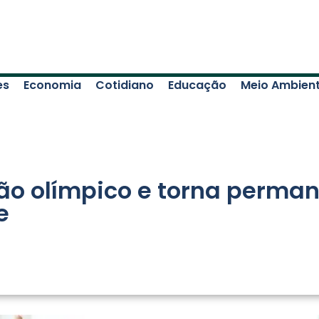
es
Economia
Cotidiano
Educação
Meio Ambien
o olímpico e torna permane
e