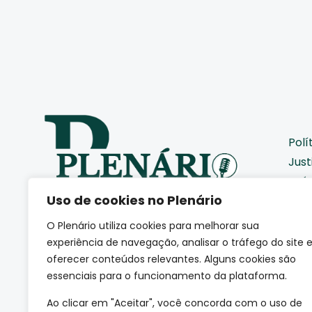
Polí
Just
Saú
Uso de cookies no Plenário
Pod
Cid
O Plenário utiliza cookies para melhorar sua
Eco
Somos uma agência de
experiência de navegação, analisar o tráfego do site 
jornalismo autoral que
Coti
oferecer conteúdos relevantes. Alguns cookies são
acompanha de perto como a
essenciais para o funcionamento da plataforma.
Edu
sociedade se movimenta.
(CNPJ: 66.665.801/0001-84)
Mei
Ao clicar em "Aceitar", você concorda com o uso de