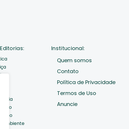
Editorias:
Institucional:
tica
Quem somos
iça
Contato
de
Política de Privacidade
cast
ades
Termos de Uso
nomia
e
Anuncie
diano
cação
o Ambiente