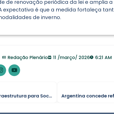
 de renovação periódica da lei e amplia a p
A expectativa é que a medida fortaleça tan
modalidades de inverno.
Redação Plenário
11 /março/ 2026
6:21 AM
Márcio Pacele cobra ações de infraestrutura para Socialista e Porto Madero III