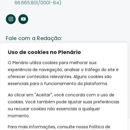
66.665.801/0001-84)
Fale com a Redação:
Enviar pauta
Uso de cookies no Plenário
O Plenário utiliza cookies para melhorar sua
Fale conosco
experiência de navegação, analisar o tráfego do site e
Av. Lauro Sodré, 1259. Olaria – Porto Velho (RO)
oferecer conteúdos relevantes. Alguns cookies são
CEP: 76801-289
essenciais para o funcionamento da plataforma.
Ao clicar em "Aceitar", você concorda com o uso de
cookies. Você também pode ajustar suas preferências
ou recusar cookies não essenciais a qualquer
momento.
Para mais informações, consulte nossa Política de
© 2026 O Plenário. Todos os direitos reservados.