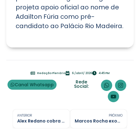
projeta apoio oficial ao nome de
Adailton Fúria como pré-
candidato ao Palácio Rio Madeira.
Redação Plenário
6 /abril/ 2026
4:45 PM
Rede
Canal Whatsapp
Social:
ANTERIOR
PRÓXIMO
Alex Redano cobra contratação de profissionais para hospital de Buritis
Marcos Rocha exonera aliados do vice, Sérgio Gonçalves e agrava crise em RO