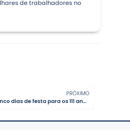
ilhares de trabalhadores no
PRÓXIMO
Léo Moraes anuncia cinco dias de festa para os 111 anos de Porto Velho