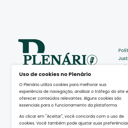
Polí
Just
Saú
Uso de cookies no Plenário
Pod
Cid
O Plenário utiliza cookies para melhorar sua
Eco
Somos uma agência de
experiência de navegação, analisar o tráfego do site 
jornalismo autoral que
Coti
oferecer conteúdos relevantes. Alguns cookies são
acompanha de perto como a
essenciais para o funcionamento da plataforma.
Edu
sociedade se movimenta.
(CNPJ: 66.665.801/0001-84)
Mei
Ao clicar em "Aceitar", você concorda com o uso de
Esp
cookies. Você também pode ajustar suas preferência