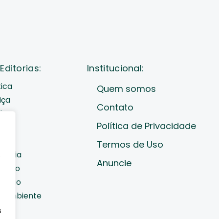
Editorias:
Institucional:
tica
Quem somos
iça
Contato
de
Política de Privacidade
cast
ades
Termos de Uso
nomia
e
Anuncie
diano
cação
o Ambiente
orte
s