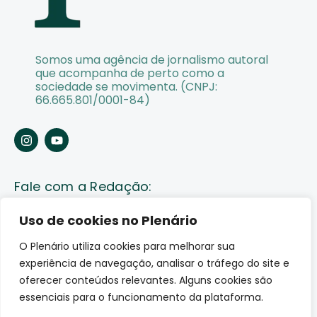
Somos uma agência de jornalismo autoral
que acompanha de perto como a
sociedade se movimenta. (CNPJ:
66.665.801/0001-84)
Fale com a Redação:
Enviar pauta
Uso de cookies no Plenário
O Plenário utiliza cookies para melhorar sua
Fale conosco
experiência de navegação, analisar o tráfego do site e
Av. Lauro Sodré, 1259. Olaria – Porto Velho (RO)
oferecer conteúdos relevantes. Alguns cookies são
CEP: 76801-289
essenciais para o funcionamento da plataforma.