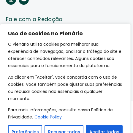
Fale com a Redação:
Enviar pauta
Uso de cookies no Plenário
O Plenário utiliza cookies para melhorar sua
Fale conosco
experiência de navegação, analisar o tráfego do site e
Av. Lauro Sodré, 1259. Olaria – Porto Velho (RO)
oferecer conteúdos relevantes. Alguns cookies são
CEP: 76801-289
essenciais para o funcionamento da plataforma.
Ao clicar em "Aceitar", você concorda com o uso de
cookies. Você também pode ajustar suas preferências
ou recusar cookies não essenciais a qualquer
momento.
Para mais informações, consulte nossa Política de
© 2026 O Plenário. Todos os direitos reservados.
Privacidade.
Cookie Policy
Site desenvolvido por:
Preferências
Recusar todos
Aceitar todos