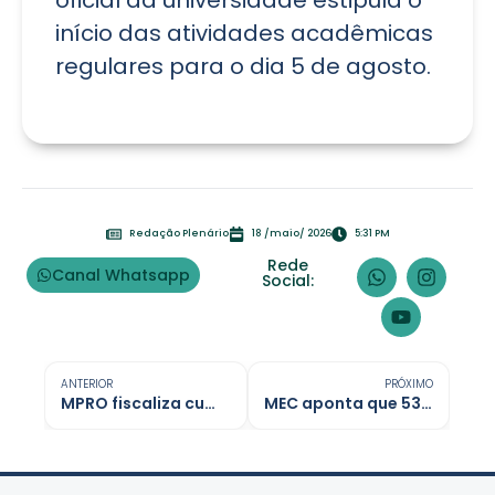
oficial da universidade estipula o
início das atividades acadêmicas
regulares para o dia 5 de agosto.
Redação Plenário
18 /maio/ 2026
5:31 PM
Rede
Canal Whatsapp
Social:
ANTERIOR
PRÓXIMO
MPRO fiscaliza cumprimento de lei sobre celulares em escolas de Rondônia
MEC aponta que 53% dos formandos em licenciatura EAD têm nota insuficiente