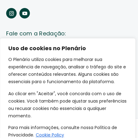
Fale com a Redação:
Enviar pauta
Uso de cookies no Plenário
O Plenário utiliza cookies para melhorar sua
Fale conosco
experiência de navegação, analisar o tráfego do site e
Av. Lauro Sodré, 1259. Olaria – Porto Velho (RO)
oferecer conteúdos relevantes. Alguns cookies são
CEP: 76801-289
essenciais para o funcionamento da plataforma.
Ao clicar em "Aceitar", você concorda com o uso de
cookies. Você também pode ajustar suas preferências
ou recusar cookies não essenciais a qualquer
momento.
Para mais informações, consulte nossa Política de
© 2026 O Plenário. Todos os direitos reservados.
Privacidade.
Cookie Policy
Site desenvolvido por: