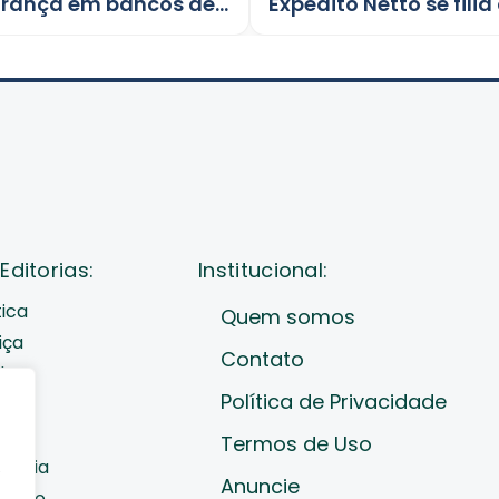
Lei de Ismael Crispin reforça segurança em bancos de Rondônia
Editorias:
Institucional:
tica
Quem somos
iça
Contato
de
Política de Privacidade
cast
ades
Termos de Uso
nomia
e
Anuncie
diano