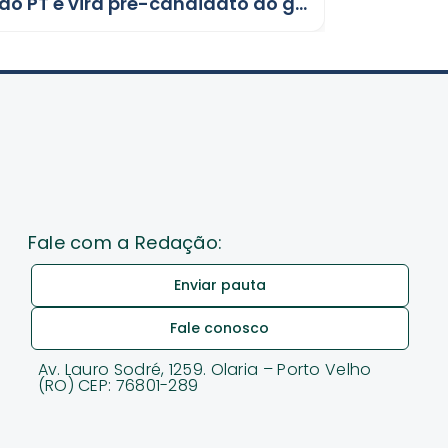
Expedito Netto se filia ao PT e vira pré-candidato ao governo de Rondônia
Fale com a Redação:
Enviar pauta
Fale conosco
Av. Lauro Sodré, 1259. Olaria – Porto Velho
(RO) CEP: 76801-289