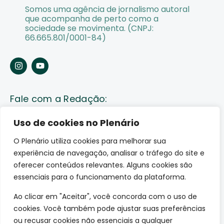
Somos uma agência de jornalismo autoral
que acompanha de perto como a
sociedade se movimenta. (CNPJ:
66.665.801/0001-84)
Fale com a Redação:
Enviar pauta
Uso de cookies no Plenário
O Plenário utiliza cookies para melhorar sua
Fale conosco
experiência de navegação, analisar o tráfego do site e
Av. Lauro Sodré, 1259. Olaria – Porto Velho (RO)
oferecer conteúdos relevantes. Alguns cookies são
CEP: 76801-289
essenciais para o funcionamento da plataforma.
Ao clicar em "Aceitar", você concorda com o uso de
cookies. Você também pode ajustar suas preferências
ou recusar cookies não essenciais a qualquer