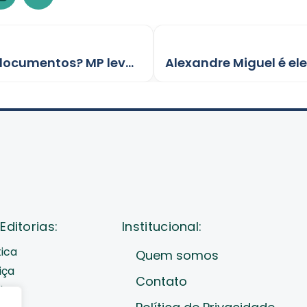
Quer resolver pendências e tirar documentos? MP leva atendimentos a Porto Velho e Candeias
Editorias:
Institucional:
tica
Quem somos
iça
Contato
de