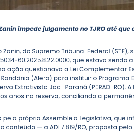
o Zanin impede julgamento no TJRO até que
no Zanin, do Supremo Tribunal Federal (STF),
05034-60.2025.8.22.0000, que estava sendo a
ssa ação questionava a Lei Complementar Est
 Rondônia (Alero) para instituir o Programa
rva Extrativista Jaci-Paraná (PERAD-RO). A l
tos anos na reserva, conciliando a perman
o pela própria Assembleia Legislativa, que 
 conteúdo — a ADI 7.819/RO, proposta pelo 