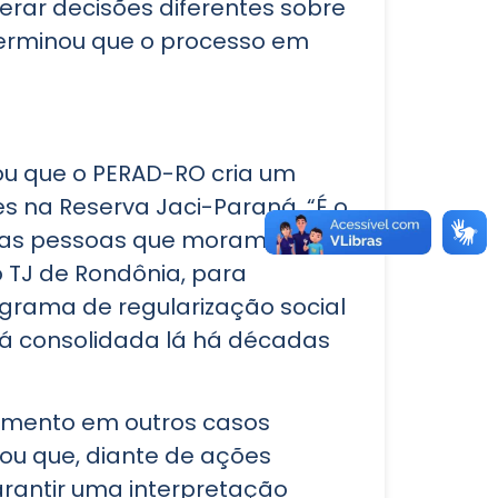
rar decisões diferentes sobre
terminou que o processo em
cou que o PERAD-RO cria um
s na Reserva Jaci-Paraná. “É o
das pessoas que moram, que
 TJ de Rondônia, para
rograma de regularização social
tá consolidada lá há décadas
dimento em outros casos
ou que, diante de ações
rantir uma interpretação