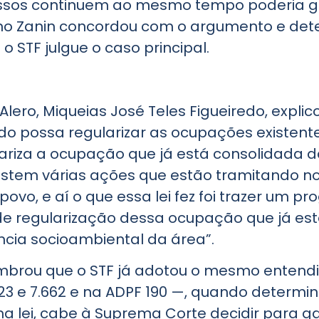
cessos continuem ao mesmo tempo poderia ge
iano Zanin concordou com o argumento e de
 STF julgue o caso principal.
ero, Miqueias José Teles Figueiredo, expli
do possa regularizar as ocupações existente
riza a ocupação que já está consolidada 
xistem várias ações que estão tramitando no
povo, e aí o que essa lei fez foi trazer um p
de regularização dessa ocupação que já es
ncia socioambiental da área”.
lembrou que o STF já adotou o mesmo enten
23 e 7.662 e na ADPF 190 —, quando determin
lei, cabe à Suprema Corte decidir para ga