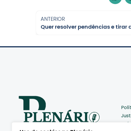
ANTERIOR
Polí
Just
Saú