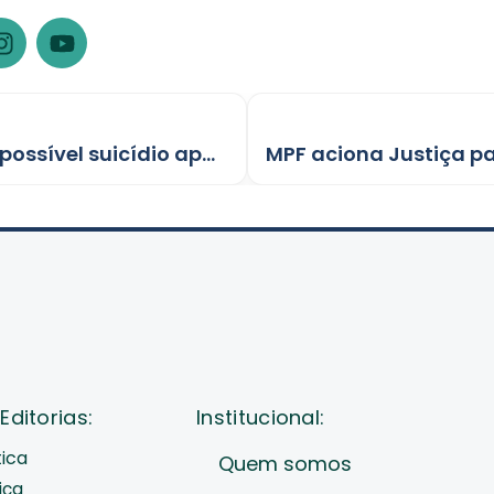
Polícia Civil de Rondônia impede possível suicídio após alerta internacional
Editorias:
Institucional:
tica
Quem somos
iça