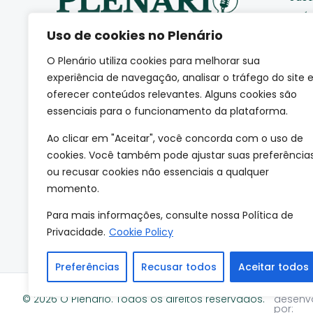
Saú
Uso de cookies no Plenário
Pod
Cid
O Plenário utiliza cookies para melhorar sua
Eco
Somos uma agência de
experiência de navegação, analisar o tráfego do site 
jornalismo autoral que
Coti
oferecer conteúdos relevantes. Alguns cookies são
acompanha de perto como a
essenciais para o funcionamento da plataforma.
Edu
sociedade se movimenta.
(CNPJ: 66.665.801/0001-84)
Mei
Ao clicar em "Aceitar", você concorda com o uso de
Esp
cookies. Você também pode ajustar suas preferência
ou recusar cookies não essenciais a qualquer
Tec
momento.
Mun
Para mais informações, consulte nossa Política de
Privacidade.
Cookie Policy
Preferências
Recusar todos
Aceitar todos
Site
© 2026 O Plenário. Todos os direitos reservados.
desenv
por: