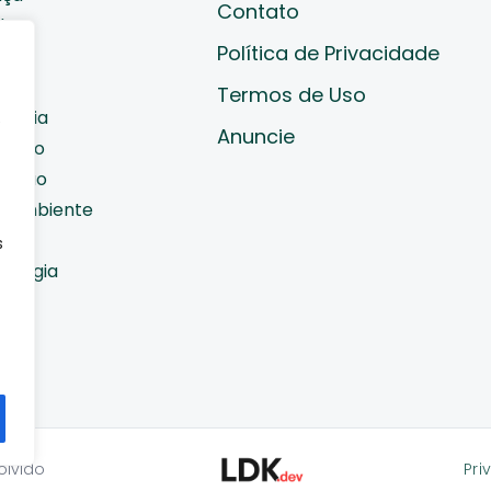
Contato
de
Política de Privacidade
cast
ades
Termos de Uso
nomia
e
Anuncie
diano
cação
o Ambiente
orte
s
nologia
do
Pri
olvido