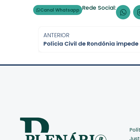
Rede Social:
Canal Whatsapp
ANTERIOR
Polí
Just