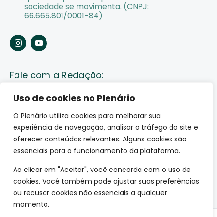
sociedade se movimenta. (CNPJ:
66.665.801/0001-84)
Fale com a Redação:
Enviar pauta
Uso de cookies no Plenário
O Plenário utiliza cookies para melhorar sua
Fale conosco
experiência de navegação, analisar o tráfego do site e
Av. Lauro Sodré, 1259. Olaria – Porto Velho (RO)
oferecer conteúdos relevantes. Alguns cookies são
CEP: 76801-289
essenciais para o funcionamento da plataforma.
Ao clicar em "Aceitar", você concorda com o uso de
cookies. Você também pode ajustar suas preferências
ou recusar cookies não essenciais a qualquer
momento.