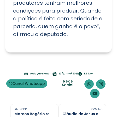
produtores tenham melhores
condições para produzir. Quando
a política é feita com seriedade e
parceria, quem ganha é o povo”,
afirmou a deputada.
Redação Plenário
25 /junho/ 2026
8:35 AM
Rede
Canal Whatsapp
Social:
ANTERIOR
PRÓXIMO
Marcos Rogério recebe apoio de Léo Moraes ao governo de Rondônia
Cláudia de Jesus destina R$ 287 mil para agricultura em Teixeirópolis