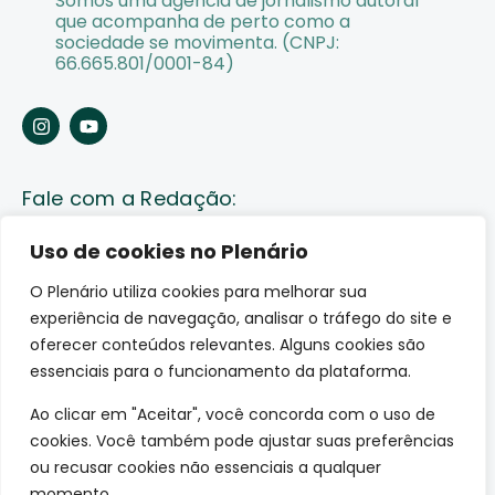
Somos uma agência de jornalismo autoral
que acompanha de perto como a
sociedade se movimenta. (CNPJ:
66.665.801/0001-84)
Fale com a Redação:
Enviar pauta
Uso de cookies no Plenário
O Plenário utiliza cookies para melhorar sua
Fale conosco
experiência de navegação, analisar o tráfego do site e
Av. Lauro Sodré, 1259. Olaria – Porto Velho (RO)
oferecer conteúdos relevantes. Alguns cookies são
CEP: 76801-289
essenciais para o funcionamento da plataforma.
Ao clicar em "Aceitar", você concorda com o uso de
cookies. Você também pode ajustar suas preferências
ou recusar cookies não essenciais a qualquer
momento.