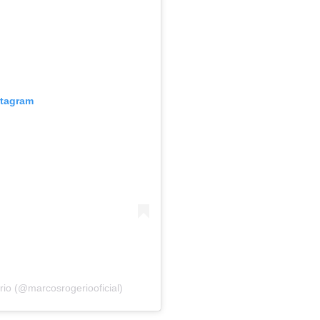
stagram
io (@marcosrogeriooficial)