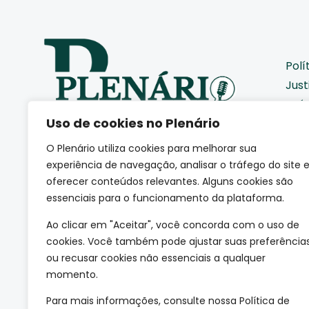
Polí
Just
Saú
Uso de cookies no Plenário
Pod
Cid
O Plenário utiliza cookies para melhorar sua
Eco
Somos uma agência de
experiência de navegação, analisar o tráfego do site 
jornalismo autoral que
Coti
oferecer conteúdos relevantes. Alguns cookies são
acompanha de perto como a
essenciais para o funcionamento da plataforma.
Edu
sociedade se movimenta.
(CNPJ: 66.665.801/0001-84)
Mei
Ao clicar em "Aceitar", você concorda com o uso de
Esp
cookies. Você também pode ajustar suas preferência
ou recusar cookies não essenciais a qualquer
Tec
momento.
Mun
Para mais informações, consulte nossa Política de