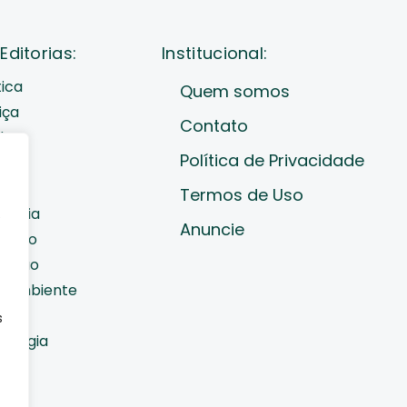
Editorias:
Institucional:
tica
Quem somos
iça
Contato
de
Política de Privacidade
cast
ades
Termos de Uso
nomia
e
Anuncie
diano
cação
o Ambiente
orte
s
nologia
do