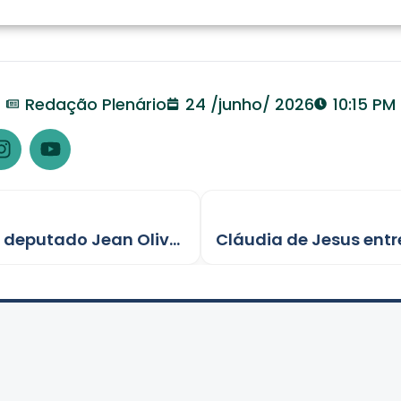
Redação Plenário
24 /junho/ 2026
10:15 PM
Justiça mantém condenação do deputado Jean Oliveira por corrupção