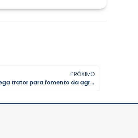
PRÓXIMO
Cláudia de Jesus entrega trator para fomento da agricultura familiar em Ji-Paraná