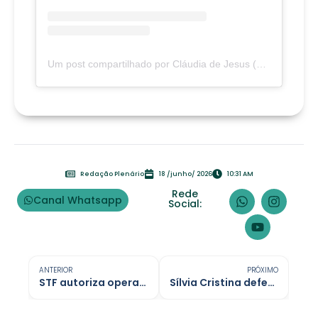
Um post compartilhado por Cláudia de Jesus (@deputadaclaudiadejesus)
Redação Plenário
18 /junho/ 2026
10:31 AM
Rede
Canal Whatsapp
Social:
ANTERIOR
PRÓXIMO
STF autoriza operação contra Jaques Wagner por fraudes no Banco Master
Sílvia Cristina defende entrega de resultados em agenda nos municípios