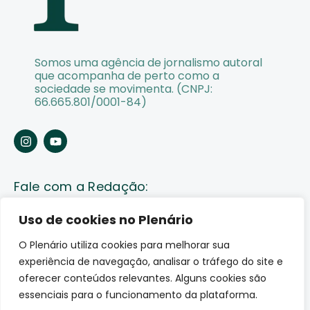
Somos uma agência de jornalismo autoral
que acompanha de perto como a
sociedade se movimenta. (CNPJ:
66.665.801/0001-84)
Fale com a Redação:
Enviar pauta
Uso de cookies no Plenário
O Plenário utiliza cookies para melhorar sua
Fale conosco
experiência de navegação, analisar o tráfego do site e
Av. Lauro Sodré, 1259. Olaria – Porto Velho (RO)
oferecer conteúdos relevantes. Alguns cookies são
CEP: 76801-289
essenciais para o funcionamento da plataforma.