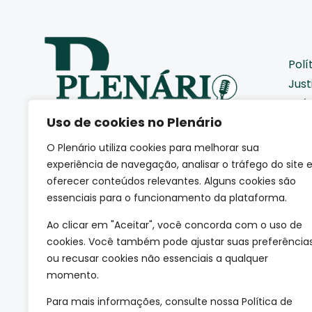
Polí
Just
Saú
Uso de cookies no Plenário
Pod
Cid
O Plenário utiliza cookies para melhorar sua
Eco
Somos uma agência de
experiência de navegação, analisar o tráfego do site 
jornalismo autoral que
Coti
oferecer conteúdos relevantes. Alguns cookies são
acompanha de perto como a
essenciais para o funcionamento da plataforma.
Edu
sociedade se movimenta.
(CNPJ: 66.665.801/0001-84)
Mei
Ao clicar em "Aceitar", você concorda com o uso de
Esp
cookies. Você também pode ajustar suas preferência
Tec
ou recusar cookies não essenciais a qualquer
momento.
Mun
Para mais informações, consulte nossa Política de