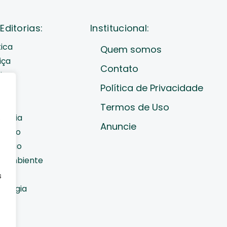
Editorias:
Institucional:
tica
Quem somos
iça
Contato
de
Política de Privacidade
cast
ades
Termos de Uso
nomia
e
Anuncie
diano
cação
o Ambiente
orte
s
nologia
do