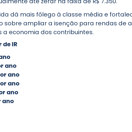
almente até zerar na faixa de R$ 7.350.
a dá mais fôlego à classe média e fortale
sobre ampliar a isenção para rendas de até 
 a economia dos contribuintes.
 de IR
 ano
or ano
por ano
por ano
or ano
r ano