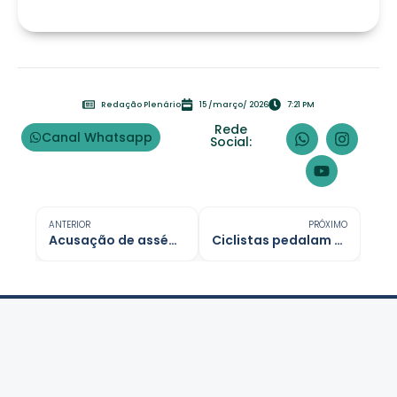
Redação Plenário
15 /março/ 2026
7:21 PM
Rede
Canal Whatsapp
Social:
ANTERIOR
PRÓXIMO
Acusação de assédio derruba titular da cultura
Ciclistas pedalam nus em São Paulo por segurança no trânsito