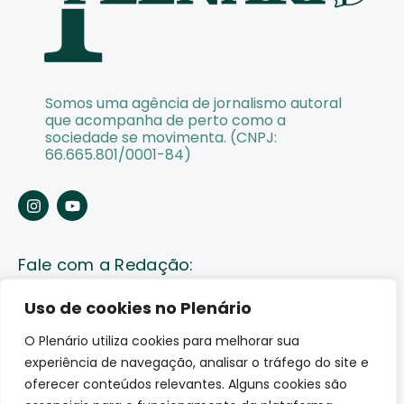
Somos uma agência de jornalismo autoral
que acompanha de perto como a
sociedade se movimenta. (CNPJ:
66.665.801/0001-84)
Fale com a Redação:
Enviar pauta
Uso de cookies no Plenário
O Plenário utiliza cookies para melhorar sua
Fale conosco
experiência de navegação, analisar o tráfego do site e
Av. Lauro Sodré, 1259. Olaria – Porto Velho (RO)
oferecer conteúdos relevantes. Alguns cookies são
CEP: 76801-289