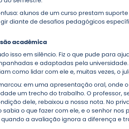
o do semestre.
onfusa: alunos de um curso prestam suporte
gir diante de desafios pedagógicos específ
lusão acadêmica
do isso em silêncio. Fiz o que pude para aju
panhadas e adaptadas pela universidade. E
am como lidar com ele e, muitas vezes, o ju
 marcou: em uma apresentação oral, onde o 
culdade um trecho do trabalho. O professor, 
dição dele, rebaixou a nossa nota. No privad
 sabia o que fazer com ele, e o senhor nos 
o: quando a avaliação ignora a diferença e 