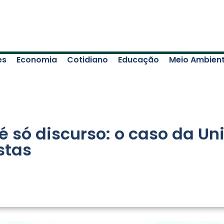
es
Economia
Cotidiano
Educação
Meio Ambien
é só discurso: o caso da U
stas