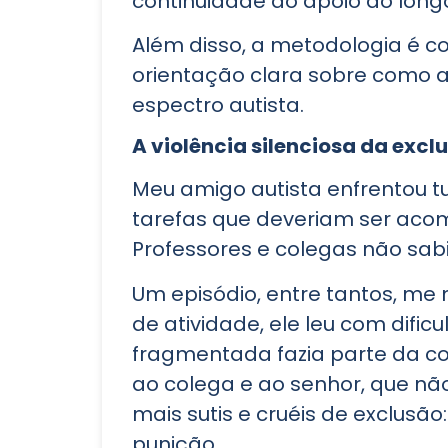
continuidade do apoio ao long
Além disso, a metodologia é c
orientação clara sobre como a
espectro autista.
A violência silenciosa da exc
Meu amigo autista enfrentou tu
tarefas que deveriam ser acom
Professores e colegas não sabi
Um episódio, entre tantos, me
de atividade, ele leu com difi
fragmentada fazia parte da con
ao colega e ao senhor, que não
mais sutis e cruéis de exclusã
punição.