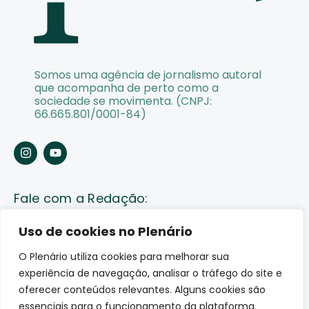
Somos uma agência de jornalismo autoral
que acompanha de perto como a
sociedade se movimenta. (CNPJ:
66.665.801/0001-84)
Fale com a Redação:
Enviar pauta
Uso de cookies no Plenário
O Plenário utiliza cookies para melhorar sua
Fale conosco
experiência de navegação, analisar o tráfego do site e
Av. Lauro Sodré, 1259. Olaria – Porto Velho (RO)
oferecer conteúdos relevantes. Alguns cookies são
CEP: 76801-289
essenciais para o funcionamento da plataforma.