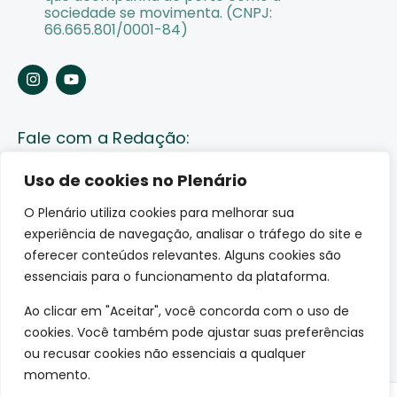
sociedade se movimenta. (CNPJ:
66.665.801/0001-84)
Fale com a Redação:
Enviar pauta
Uso de cookies no Plenário
O Plenário utiliza cookies para melhorar sua
Fale conosco
experiência de navegação, analisar o tráfego do site e
Av. Lauro Sodré, 1259. Olaria – Porto Velho (RO)
oferecer conteúdos relevantes. Alguns cookies são
CEP: 76801-289
essenciais para o funcionamento da plataforma.
Ao clicar em "Aceitar", você concorda com o uso de
cookies. Você também pode ajustar suas preferências
ou recusar cookies não essenciais a qualquer
momento.