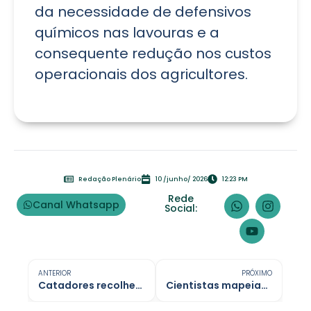
da necessidade de defensivos
químicos nas lavouras e a
consequente redução nos custos
operacionais dos agricultores.
Redação Plenário
10 /junho/ 2026
12:23 PM
Rede
Canal Whatsapp
Social:
ANTERIOR
PRÓXIMO
Catadores recolhem 12 toneladas de resíduos na Rondônia Rural Show
Cientistas mapeiam rede com mil estradas antigas de indígenas no Acre