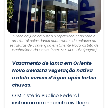
A medida jurídica busca a reparação financeira e
ambiental pelos danos decorrentes do colapso de
estruturas de contenção em Oriente Novo, distrito de
Machadinho do Oeste. (Foto: MPF RO - Divulgação)
Vazamento de lama em Oriente
Novo devasta vegetação nativa
e afeta cursos d’água após fortes
chuvas.
O Ministério Público Federal
instaurou um inquérito civil logo