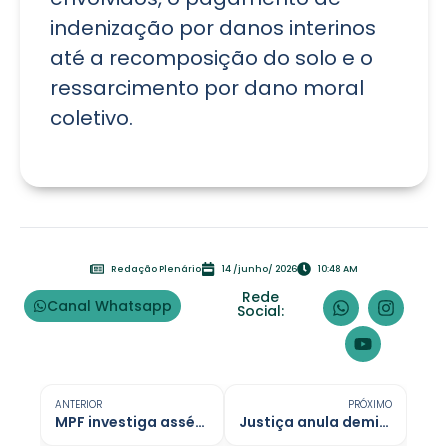
indenização por danos interinos
até a recomposição do solo e o
ressarcimento por dano moral
coletivo.
Redação Plenário
14 /junho/ 2026
10:48 AM
Rede
Canal Whatsapp
Social:
ANTERIOR
PRÓXIMO
MPF investiga assédio judicial contra jornalistas em Rondônia
Justiça anula demissão de pai que acompanhou filho ferido em fazenda