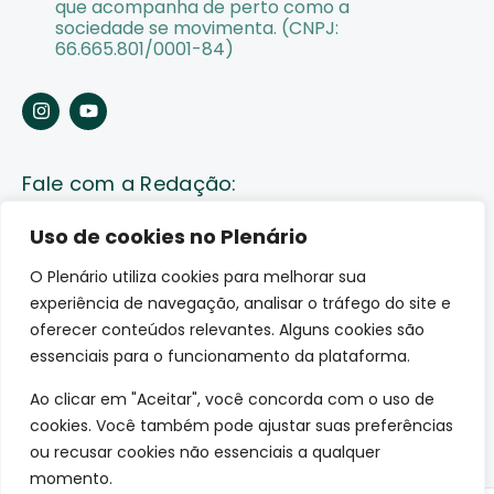
que acompanha de perto como a
sociedade se movimenta. (CNPJ:
66.665.801/0001-84)
Fale com a Redação:
Enviar pauta
Uso de cookies no Plenário
O Plenário utiliza cookies para melhorar sua
Fale conosco
experiência de navegação, analisar o tráfego do site e
Av. Lauro Sodré, 1259. Olaria – Porto Velho (RO)
oferecer conteúdos relevantes. Alguns cookies são
CEP: 76801-289
essenciais para o funcionamento da plataforma.
Ao clicar em "Aceitar", você concorda com o uso de
cookies. Você também pode ajustar suas preferências
ou recusar cookies não essenciais a qualquer
momento.