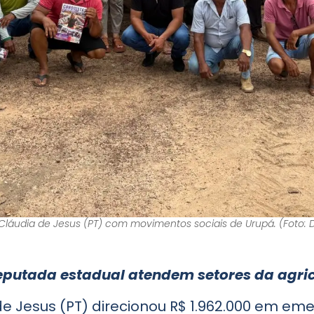
láudia de Jesus (PT) com movimentos sociais de Urupá. (Foto: 
putada estadual atendem setores da agric
e Jesus (PT) direcionou R$ 1.962.000 em e