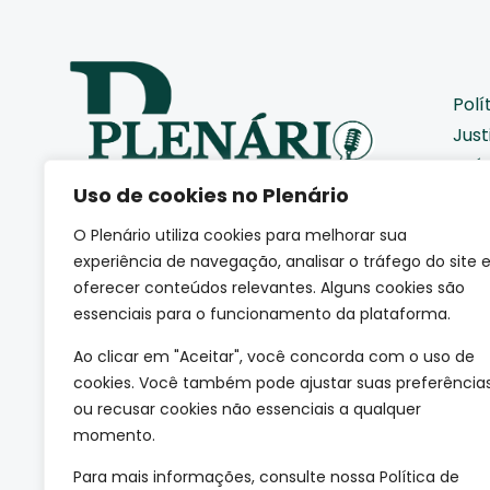
Polí
Just
Saú
Uso de cookies no Plenário
Pod
Cid
O Plenário utiliza cookies para melhorar sua
Eco
Somos uma agência de
experiência de navegação, analisar o tráfego do site 
jornalismo autoral que
Coti
oferecer conteúdos relevantes. Alguns cookies são
acompanha de perto como a
essenciais para o funcionamento da plataforma.
Edu
sociedade se movimenta.
(CNPJ: 66.665.801/0001-84)
Mei
Ao clicar em "Aceitar", você concorda com o uso de
Esp
cookies. Você também pode ajustar suas preferência
Tec
ou recusar cookies não essenciais a qualquer
momento.
Mun
Para mais informações, consulte nossa Política de