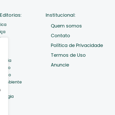
Editorias:
Institucional:
tica
Quem somos
iça
Contato
de
Política de Privacidade
cast
ades
Termos de Uso
nomia
e
Anuncie
diano
cação
o Ambiente
orte
s
nologia
do