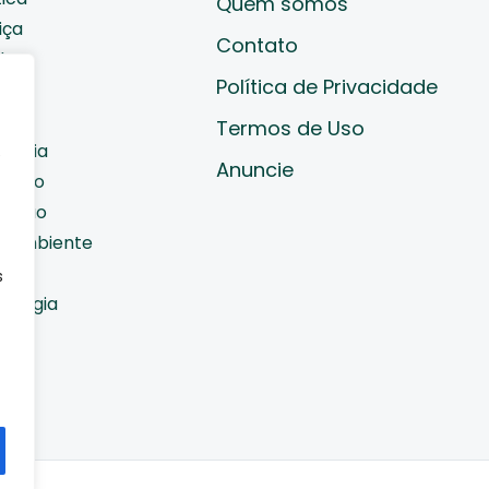
Quem somos
iça
Contato
de
Política de Privacidade
cast
ades
Termos de Uso
nomia
e
Anuncie
diano
cação
o Ambiente
orte
s
nologia
do