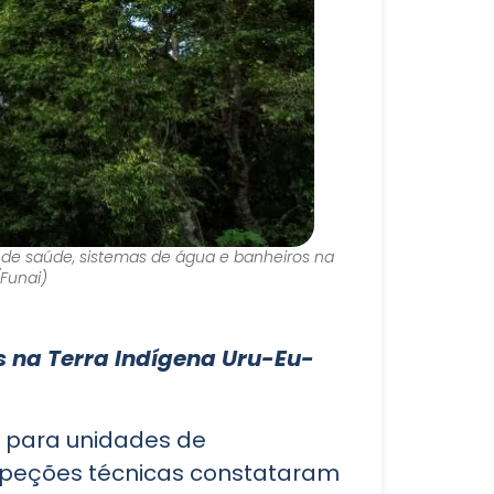
os de saúde, sistemas de água e banheiros na
/Funai)
s na Terra Indígena Uru-Eu-
s para unidades de
Inspeções técnicas constataram