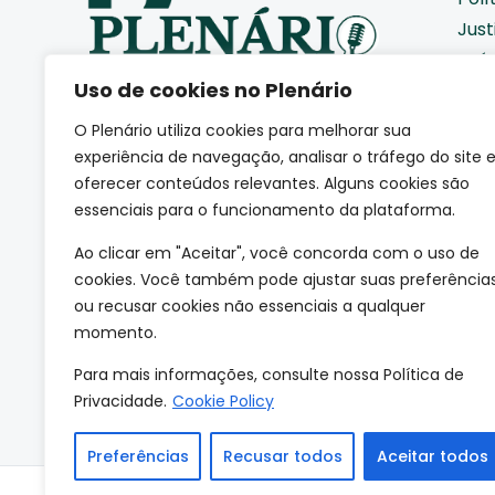
Just
Saú
Uso de cookies no Plenário
Pod
Cid
O Plenário utiliza cookies para melhorar sua
Eco
Somos uma agência de
experiência de navegação, analisar o tráfego do site 
jornalismo autoral que
Coti
oferecer conteúdos relevantes. Alguns cookies são
acompanha de perto como a
essenciais para o funcionamento da plataforma.
Edu
sociedade se movimenta.
(CNPJ: 66.665.801/0001-84)
Mei
Ao clicar em "Aceitar", você concorda com o uso de
Esp
cookies. Você também pode ajustar suas preferência
ou recusar cookies não essenciais a qualquer
Tec
momento.
Mun
Para mais informações, consulte nossa Política de
Privacidade.
Cookie Policy
Preferências
Recusar todos
Aceitar todos
Site