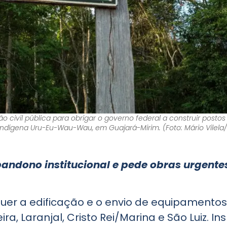
ão civil pública para obrigar o governo federal a construir post
Indígena Uru-Eu-Wau-Wau, em Guajará-Mirim. (Foto: Mário Vilela
bandono institucional e pede obras urgente
equer a edificação e o envio de equipamento
ra, Laranjal, Cristo Rei/Marina e São Luiz. 