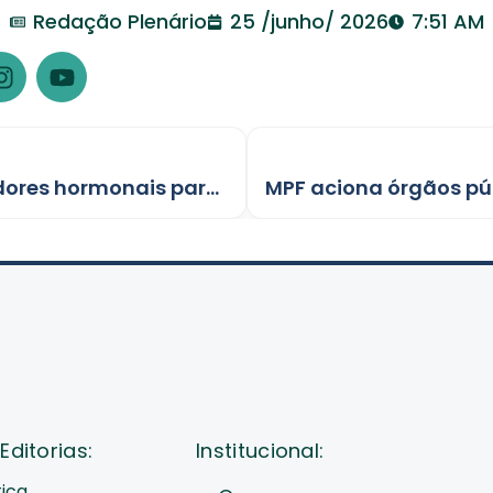
Redação Plenário
25 /junho/ 2026
7:51 AM
Justiça autoriza uso de bloqueadores hormonais para adolescente trans
Editorias:
Institucional:
tica