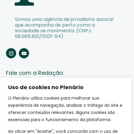
Somos uma agência de jornalismo autoral
que acompanha de perto como a
sociedade se movimenta. (CNPJ:
66.665.801/0001-84)
Fale com a Redação:
Enviar pauta
Uso de cookies no Plenário
O Plenário utiliza cookies para melhorar sua
Fale conosco
experiência de navegação, analisar o tráfego do site e
Av. Lauro Sodré, 1259. Olaria – Porto Velho (RO)
oferecer conteúdos relevantes. Alguns cookies são
CEP: 76801-289
essenciais para o funcionamento da plataforma.
Ao clicar em "Aceitar", você concorda com o uso de