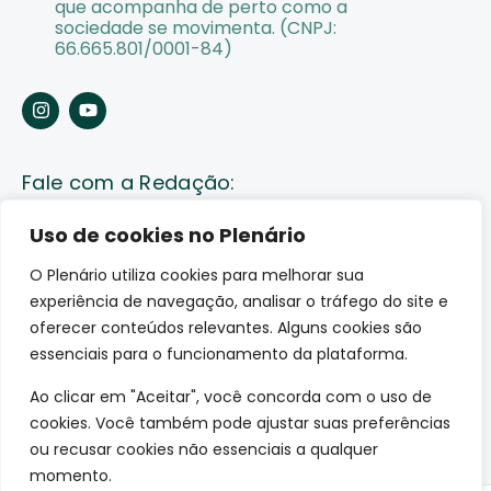
que acompanha de perto como a
sociedade se movimenta. (CNPJ:
66.665.801/0001-84)
Fale com a Redação:
Enviar pauta
Uso de cookies no Plenário
O Plenário utiliza cookies para melhorar sua
Fale conosco
experiência de navegação, analisar o tráfego do site e
Av. Lauro Sodré, 1259. Olaria – Porto Velho (RO)
oferecer conteúdos relevantes. Alguns cookies são
CEP: 76801-289
essenciais para o funcionamento da plataforma.
Ao clicar em "Aceitar", você concorda com o uso de
cookies. Você também pode ajustar suas preferências
ou recusar cookies não essenciais a qualquer
momento.