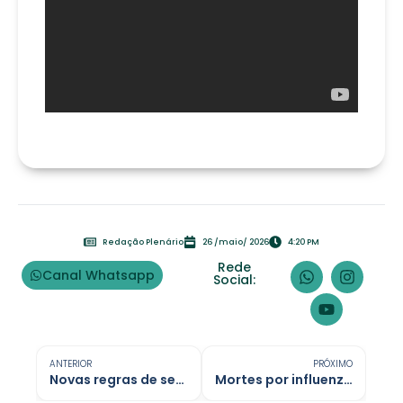
Redação Plenário
26 /maio/ 2026
4:20 PM
Rede
Canal Whatsapp
Social:
ANTERIOR
PRÓXIMO
Novas regras de segurança do trabalho exigem controle de riscos
Mortes por influenza no Brasil concentram-se em duas semanas