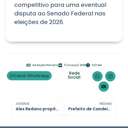
competitivo para uma eventual
disputa ao Senado Federal nas
eleições de 2026.
Redação Plenário
11 /março/ 2026
5:27 AM
Rede
Canal Whatsapp
Social:
ANTERIOR
PRÓXIMO
Alex Redano propõe lavanderia industrial para presídios de Ji-Paraná
Prefeito de Candeias tem 30 dias para explicar uso de R$ 170 mil em equipamentos de saúde