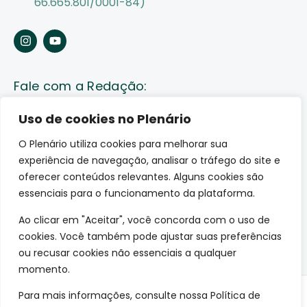
66.665.801/0001-84)
Fale com a Redação:
Enviar pauta
Uso de cookies no Plenário
O Plenário utiliza cookies para melhorar sua
Fale conosco
experiência de navegação, analisar o tráfego do site e
Av. Lauro Sodré, 1259. Olaria – Porto Velho (RO)
oferecer conteúdos relevantes. Alguns cookies são
CEP: 76801-289
essenciais para o funcionamento da plataforma.
Ao clicar em "Aceitar", você concorda com o uso de
cookies. Você também pode ajustar suas preferências
ou recusar cookies não essenciais a qualquer
momento.
Para mais informações, consulte nossa Política de
© 2026 O Plenário. Todos os direitos reservados.