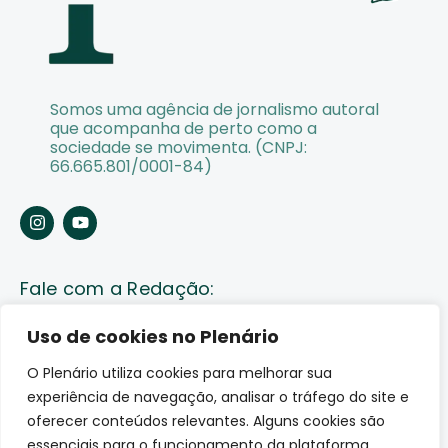
Somos uma agência de jornalismo autoral
que acompanha de perto como a
sociedade se movimenta. (CNPJ:
66.665.801/0001-84)
Fale com a Redação:
Enviar pauta
Uso de cookies no Plenário
O Plenário utiliza cookies para melhorar sua
Fale conosco
experiência de navegação, analisar o tráfego do site e
Av. Lauro Sodré, 1259. Olaria – Porto Velho (RO)
oferecer conteúdos relevantes. Alguns cookies são
CEP: 76801-289
essenciais para o funcionamento da plataforma.