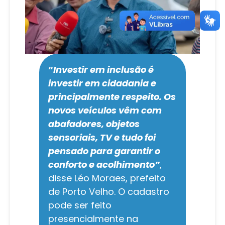
“
Investir em inclusão é
investir em cidadania e
principalmente respeito. Os
novos veículos vêm com
abafadores, objetos
sensoriais, TV e tudo foi
pensado para garantir o
conforto e acolhimento”
,
disse Léo Moraes, prefeito
de Porto Velho. O cadastro
pode ser feito
presencialmente na