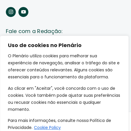
Fale com a Redação:
Enviar pauta
Uso de cookies no Plenário
O Plenário utiliza cookies para melhorar sua
Fale conosco
experiência de navegação, analisar o tráfego do site e
Av. Lauro Sodré, 1259. Olaria – Porto Velho (RO)
oferecer conteúdos relevantes. Alguns cookies são
CEP: 76801-289
essenciais para o funcionamento da plataforma.
Ao clicar em "Aceitar", você concorda com o uso de
cookies. Você também pode ajustar suas preferências
ou recusar cookies não essenciais a qualquer
momento.
Para mais informações, consulte nossa Política de
© 2026 O Plenário. Todos os direitos reservados.
Privacidade.
Cookie Policy
Site desenvolvido por: