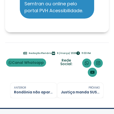
Semtran ou online pelo
portal PVH Acessibilidade.
Redação Plenário
9 /março/ 2026
11:03 PM
Rede
Canal Whatsapp
Social:
ANTERIOR
PRÓXIMO
Rondônia não aparece na lista os 100 melhores hospitais públicos do Brasil
Justiça manda SUS fornecer remédio para câncer raro e agressivo