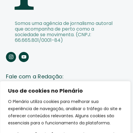
Somos uma agência de jornalismo autoral
que acompanha de perto como a
sociedade se movimenta. (CNPJ:
66.665.801/0001-84)
Fale com a Redação:
Enviar pauta
Uso de cookies no Plenário
O Plenário utiliza cookies para melhorar sua
Fale conosco
experiência de navegação, analisar o tráfego do site e
Av. Lauro Sodré, 1259. Olaria – Porto Velho (RO)
oferecer conteúdos relevantes. Alguns cookies são
CEP: 76801-289
essenciais para o funcionamento da plataforma.