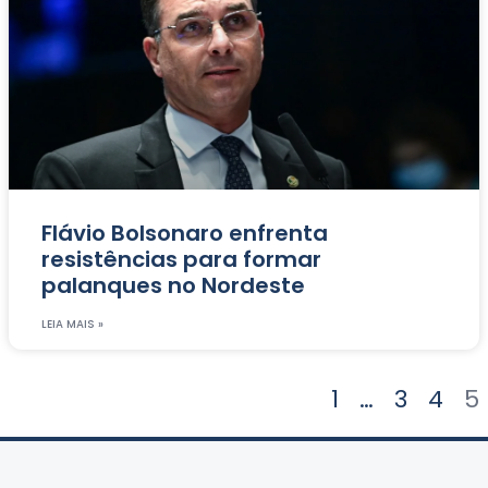
Flávio Bolsonaro enfrenta
resistências para formar
palanques no Nordeste
LEIA MAIS »
1
…
3
4
5