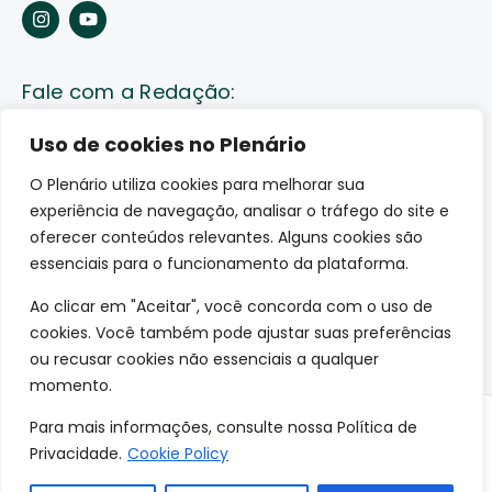
Fale com a Redação:
Enviar pauta
Uso de cookies no Plenário
O Plenário utiliza cookies para melhorar sua
Fale conosco
experiência de navegação, analisar o tráfego do site e
Av. Lauro Sodré, 1259. Olaria – Porto Velho (RO)
oferecer conteúdos relevantes. Alguns cookies são
CEP: 76801-289
essenciais para o funcionamento da plataforma.
Ao clicar em "Aceitar", você concorda com o uso de
cookies. Você também pode ajustar suas preferências
ou recusar cookies não essenciais a qualquer
momento.
Para mais informações, consulte nossa Política de
© 2026 O Plenário. Todos os direitos reservados.
Privacidade.
Cookie Policy
Site desenvolvido por: